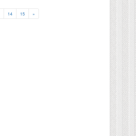
3
14
15
»