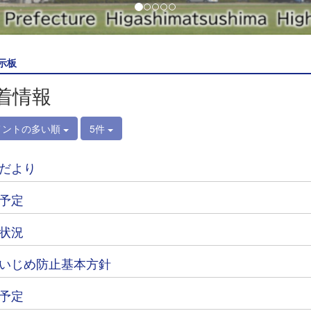
示板
着情報
メントの多い順
5件
だより
予定
状況
いじめ防止基本方針
予定