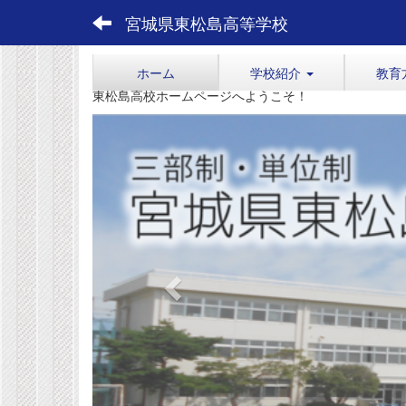
宮城県東松島高等学校
ホーム
学校紹介
教育
東松島高校ホームページへようこそ！
p
r
e
v
i
o
u
s