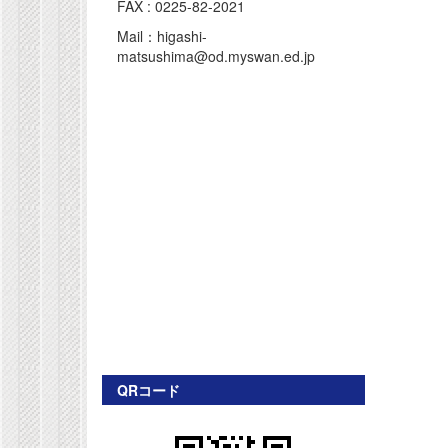
FAX : 0225-82-2021
Mail：higashi-
matsushima@od.myswan.ed.jp
QRコード