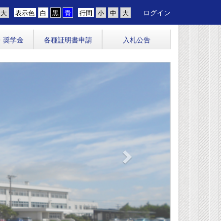
ログイン
表示色
行間
・奨学金
各種証明書申請
入札公告
n
e
x
t