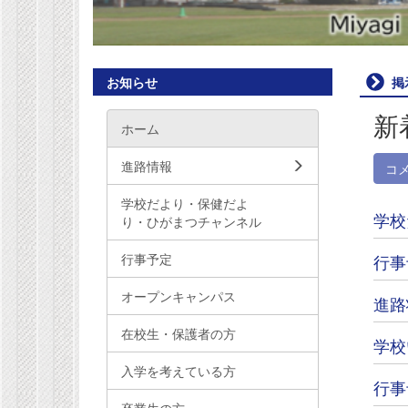
お知らせ
掲
新
ホーム
進路情報
コ
学校だより・保健だよ
学校
り・ひがまつチャンネル
行事予定
行事
オープンキャンパス
進路
在校生・保護者の方
学校
入学を考えている方
行事