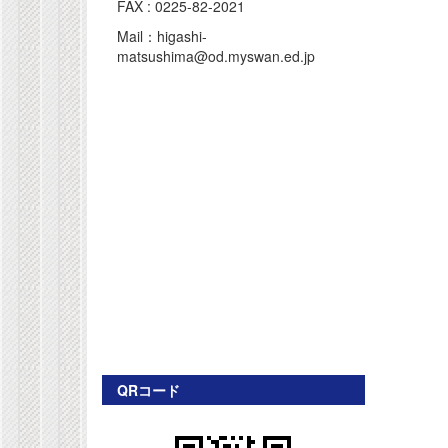
FAX : 0225-82-2021
Mail：higashi-
matsushima@od.myswan.ed.jp
QRコード