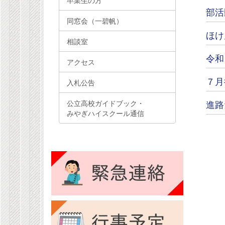
卒業生の方
部活
同窓会（一碧帆）
ほけ
相談室
令和
アクセス
７月
入札公告
進路
公立高校ガイドブック・
みやぎハイスクール通信