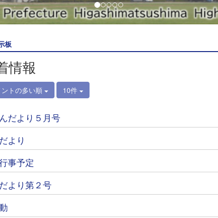
示板
着情報
メントの多い順
10件
んだより５月号
だより
行事予定
だより第２号
動