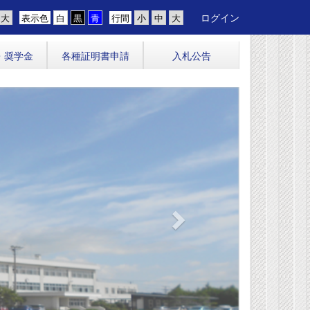
ログイン
表示色
行間
・奨学金
各種証明書申請
入札公告
n
e
x
t