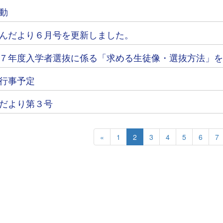
動
んだより６月号を更新しました。
７年度入学者選抜に係る「求める生徒像・選抜方法」を
行事予定
だより第３号
«
1
2
3
4
5
6
7