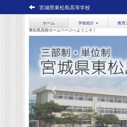
宮城県東松島高等学校
ホーム
学校紹介
教育
東松島高校ホームページへようこそ！
p
r
e
v
i
o
u
s