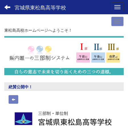
宮城県東松島高等学校
Toggl
東松島高校ホームページへようこそ！
p
n
r
e
e
x
v
t
i
o
u
絶賛公開中！
s