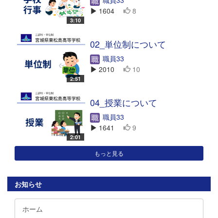
1604
8
3:10
02_単位制について
職員33
2010
10
2:51
04_授業について
職員33
1641
9
2:01
もっと見る
お知らせ
ホーム