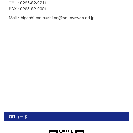
TEL : 0225-82-9211
FAX : 0225-82-2021
Mail：higashi-matsushima@od.myswan.ed.jp
QRコード