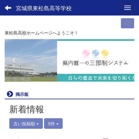
宮城県東松島高等学校
Toggl
東松島高校ホームページへようこそ！
p
n
r
e
e
x
v
t
i
o
u
掲示板
s
新着情報
古い投稿順
5件