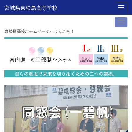
宮城県東松島高等学校
Toggl
東松島高校ホームページへようこそ！
p
n
r
e
e
x
v
t
i
o
u
s