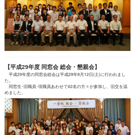
【平成29年度 同窓会 総会・懇親会】
平成29年度の同窓会総会は平成29年8月12日(土)に行われまし
た。
同窓生･旧職員･現職員あわせて62名の方々が参加し、旧交を温
めました。