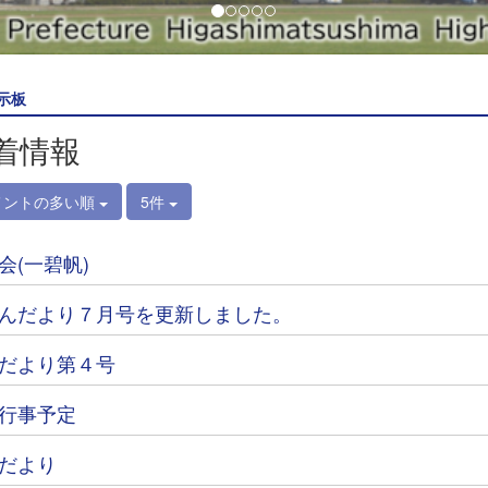
示板
着情報
メントの多い順
5件
会(一碧帆)
んだより７月号を更新しました。
だより第４号
行事予定
だより