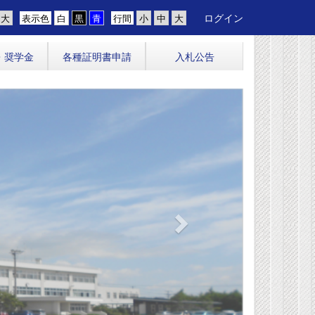
ログイン
表示色
行間
・奨学金
各種証明書申請
入札公告
n
e
x
t