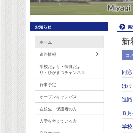
お知らせ
掲
新
ホーム
進路情報
コ
学校だより・保健だよ
同窓
り・ひがまつチャンネル
行事予定
ほけ
オープンキャンパス
進路
在校生・保護者の方
８月
入学を考えている方
学校