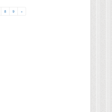
8
9
»