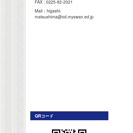
FAX : 0225-82-2021
Mail：higashi-
matsushima@od.myswan.ed.jp
QRコード