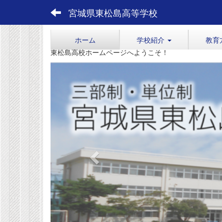
宮城県東松島高等学校
ホーム
学校紹介
教育
東松島高校ホームページへようこそ！
p
r
e
v
i
o
u
s