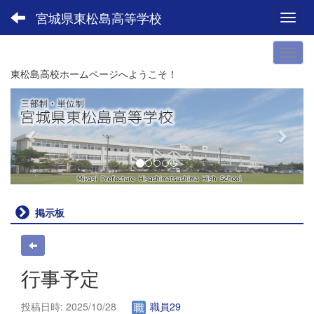
宮城県東松島高等学校
Toggl
東松島高校ホームページへようこそ！
p
n
r
e
e
x
v
t
i
o
u
掲示板
s
行事予定
投稿日時: 2025/10/28
職員29