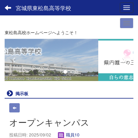
宮城県東松島高等学校
Toggl
東松島高校ホームページへようこそ！
p
n
r
e
e
x
v
t
i
o
u
掲示板
s
オープンキャンパス
投稿日時: 2025/09/02
職員10