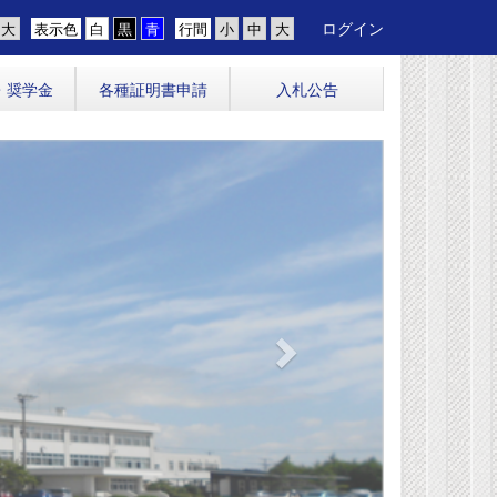
ログイン
表示色
行間
・奨学金
各種証明書申請
入札公告
n
e
x
t