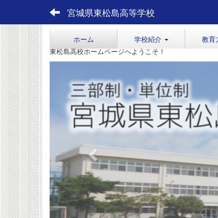
宮城県東松島高等学校
ホーム
学校紹介
教育
東松島高校ホームページへようこそ！
p
r
e
v
i
o
u
s