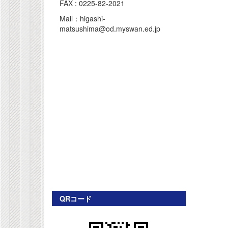
FAX : 0225-82-2021
Mail：higashi-
matsushima@od.myswan.ed.jp
QRコード