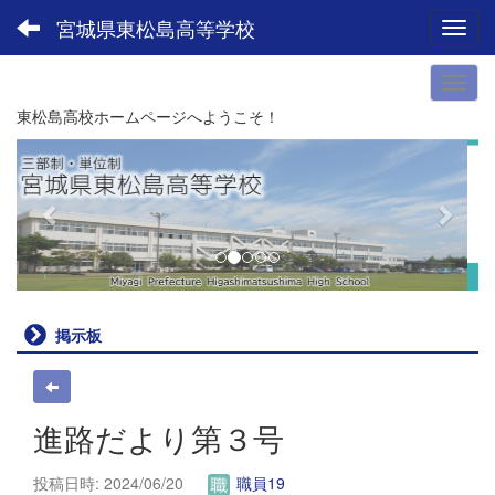
宮城県東松島高等学校
Toggl
東松島高校ホームページへようこそ！
p
n
r
e
e
x
v
t
i
o
u
掲示板
s
進路だより第３号
投稿日時: 2024/06/20
職員19