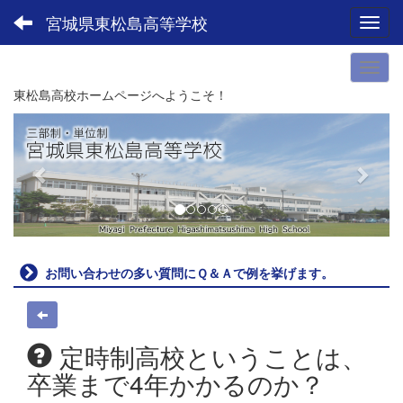
宮城県東松島高等学校
Toggl
東松島高校ホームページへようこそ！
p
n
r
e
e
x
v
t
i
o
u
お問い合わせの多い質問にＱ＆Ａで例を挙げます。
s
定時制高校ということは、
卒業まで4年かかるのか？