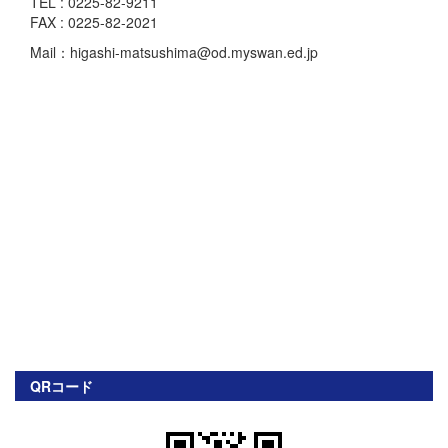
TEL : 0225-82-9211
FAX : 0225-82-2021
Mail：higashi-matsushima@od.myswan.ed.jp
QRコード