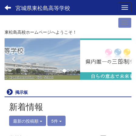
宮城県東松島高等学校
Toggl
東松島高校ホームページへようこそ！
p
n
r
e
e
x
v
t
i
o
u
掲示板
s
新着情報
最新の投稿順
5件