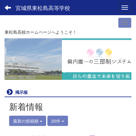
宮城県東松島高等学校
Toggl
東松島高校ホームページへようこそ！
p
n
r
e
e
x
v
t
i
o
u
掲示板
s
新着情報
最新の投稿順
20件