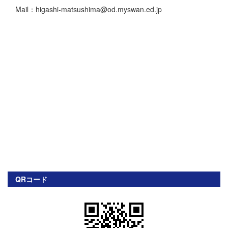
Mail：higashi-matsushima@od.myswan.ed.jp
QRコード