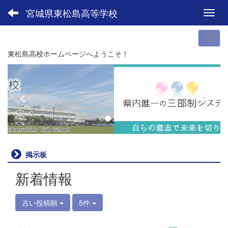
宮城県東松島高等学校
Toggl
東松島高校ホームページへようこそ！
p
n
r
e
e
x
v
t
i
o
u
掲示板
s
新着情報
古い投稿順
5件