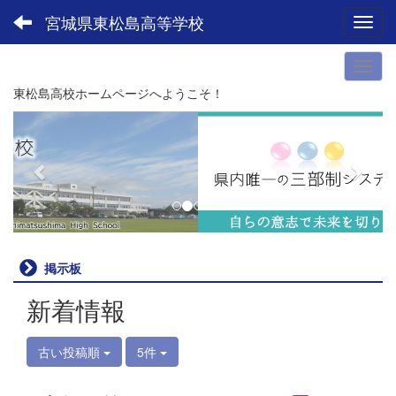
宮城県東松島高等学校
Toggl
東松島高校ホームページへようこそ！
p
n
r
e
e
x
v
t
i
o
u
掲示板
s
新着情報
古い投稿順
5件