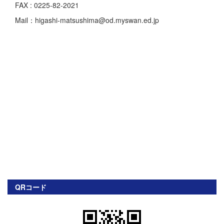
FAX : 0225-82-2021
Mail：higashi-matsushima@od.myswan.ed.jp
QRコード