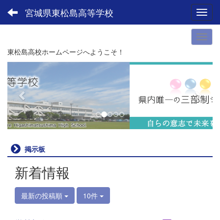
宮城県東松島高等学校
Toggl
東松島高校ホームページへようこそ！
p
n
r
e
e
x
v
t
i
o
u
掲示板
s
新着情報
最新の投稿順
10件