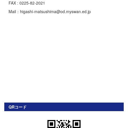
FAX : 0225-82-2021
Mail：higashi-matsushima@od.myswan.ed.jp
QRコード