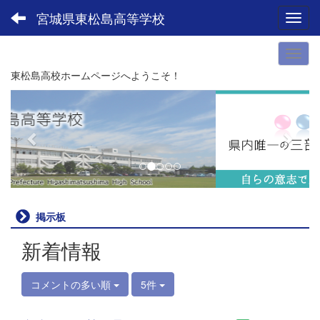
宮城県東松島高等学校
Toggl
東松島高校ホームページへようこそ！
p
n
r
e
e
x
v
t
i
o
u
掲示板
s
新着情報
コメントの多い順
5件