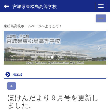
宮城県東松島高等学校
Toggl
東松島高校ホームページへようこそ！
p
n
r
e
e
x
v
t
i
o
u
掲示板
s
ほけんだより９月号を更新し
ました。