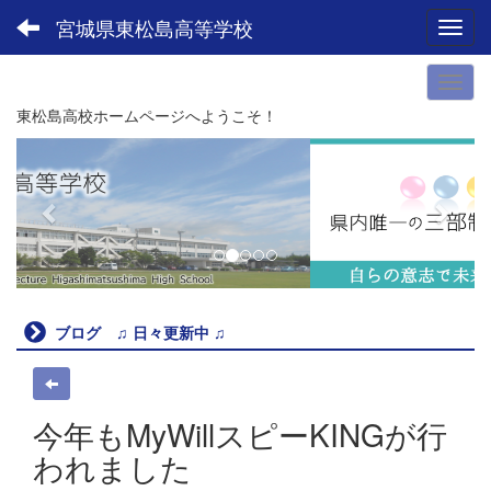
宮城県東松島高等学校
Toggl
東松島高校ホームページへようこそ！
p
n
r
e
e
x
v
t
i
o
u
ブログ ♫ 日々更新中 ♫
s
今年もMyWillスピーKINGが行
われました