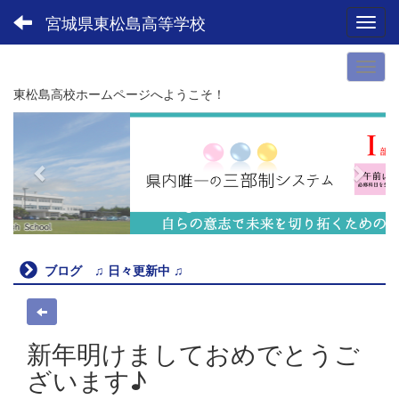
宮城県東松島高等学校
Toggl
東松島高校ホームページへようこそ！
p
n
r
e
e
x
v
t
i
o
u
ブログ ♫ 日々更新中 ♫
s
新年明けましておめでとうご
ざいます♪