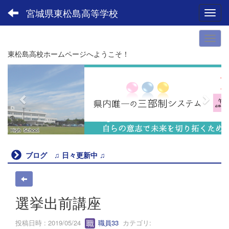
宮城県東松島高等学校
Toggl
東松島高校ホームページへようこそ！
p
n
r
e
e
x
v
t
i
o
u
ブログ ♫ 日々更新中 ♫
s
選挙出前講座
投稿日時 : 2019/05/24
職員33
カテゴリ: