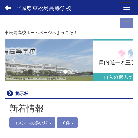
宮城県東松島高等学校
Toggl
東松島高校ホームページへようこそ！
p
n
r
e
e
x
v
t
i
o
u
掲示板
s
新着情報
コメントの多い順
10件