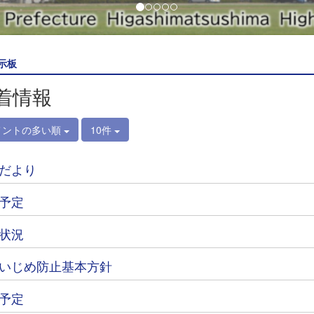
示板
着情報
メントの多い順
10件
だより
予定
状況
いじめ防止基本方針
予定