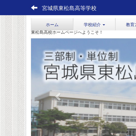
宮城県東松島高等学校
ホーム
学校紹介
教育
東松島高校ホームページへようこそ！
p
r
e
v
i
o
u
s