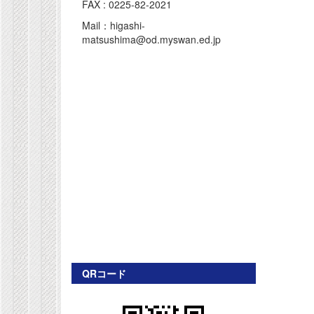
FAX : 0225-82-2021
Mail：higashi-
matsushima@od.myswan.ed.jp
QRコード