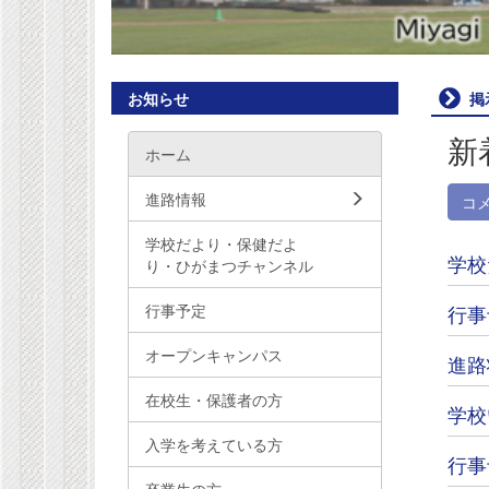
お知らせ
掲
新
ホーム
進路情報
コ
学校だより・保健だよ
学校
り・ひがまつチャンネル
行事予定
行事
オープンキャンパス
進路
在校生・保護者の方
学校
入学を考えている方
行事