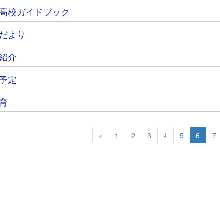
高校ガイドブック
だより
紹介
予定
育
«
1
2
3
4
5
6
7