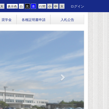
ログイン
表示色
行間
・奨学金
各種証明書申請
入札公告
n
e
x
t