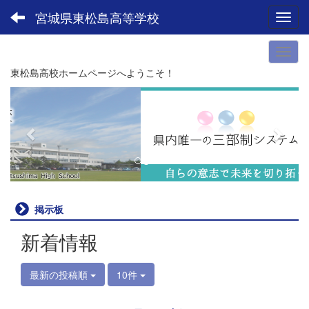
宮城県東松島高等学校
Toggl
東松島高校ホームページへようこそ！
p
n
r
e
e
x
v
t
i
o
u
掲示板
s
新着情報
最新の投稿順
10件