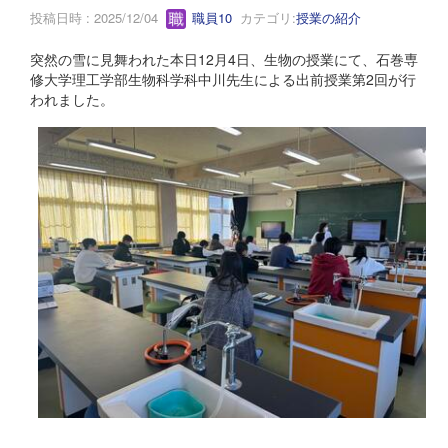
投稿日時 : 2025/12/04
職員10
カテゴリ:
授業の紹介
突然の雪に見舞われた本日12月4日、生物の授業にて、石巻専
修大学理工学部生物科学科中川先生による出前授業第2回が行
われました。