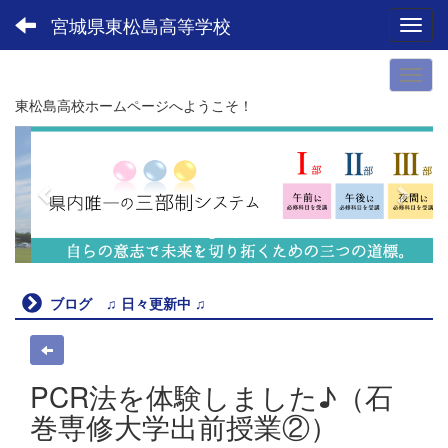
宮城県東松島高等学校
Toggl
東松島高校ホームページへようこそ！
p
n
r
e
e
x
v
t
i
o
u
ブログ ♫ 日々更新中 ♫
s
PCR法を体験しました♪（石
巻専修大学出前授業②）