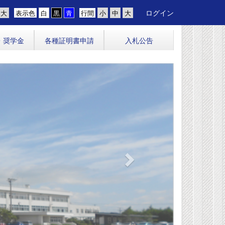
ログイン
表示色
行間
・奨学金
各種証明書申請
入札公告
n
e
x
t