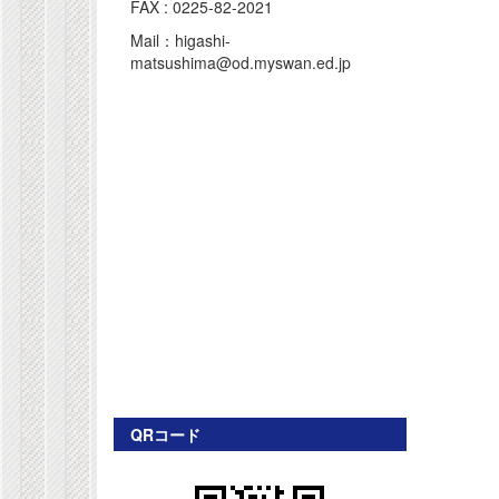
FAX : 0225-82-2021
Mail：higashi-
matsushima@od.myswan.ed.jp
QRコード