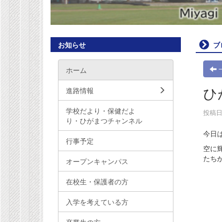
お知らせ
ブ
ホーム
ひ
進路情報
学校だより・保健だよ
投稿日時
り・ひがまつチャンネル
今日
行事予定
空に
たち
オープンキャンパス
在校生・保護者の方
入学を考えている方