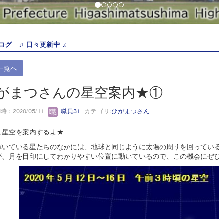
ログ ♫ 日々更新中 ♫
一覧へ
がまつさんの星空案内★①
 : 2020/05/11
職員31
カテゴリ:
ひがまつさん
は星空を案内するよ
★
輝いている星たちのなかには、地球と同じように太陽の周りを回ってい
が、月を目印にしてわかりやすい位置に動いているので、この機会にぜひ