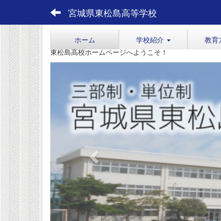
宮城県東松島高等学校
ホーム
学校紹介
教育
東松島高校ホームページへようこそ！
p
r
e
v
i
o
u
s