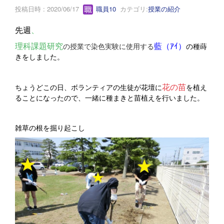
投稿日時 : 2020/06/17
職員10
カテゴリ:
授業の紹介
先週
、
理科課題研究
藍（ｱｲ）
の授業で染色実験に使用する
の種蒔
きをしました。
花の苗
ちょうどこの日、ボランティアの生徒が花壇に
を植え
ることになったので、一緒に種まきと苗植えを行いました。
雑草の根を掘り起こし