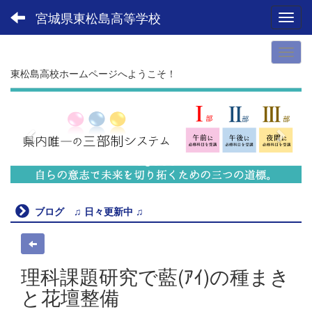
宮城県東松島高等学校
Toggl
東松島高校ホームページへようこそ！
p
n
r
e
e
x
v
t
i
o
u
ブログ ♫ 日々更新中 ♫
s
理科課題研究で藍(ｱｲ)の種まき
と花壇整備