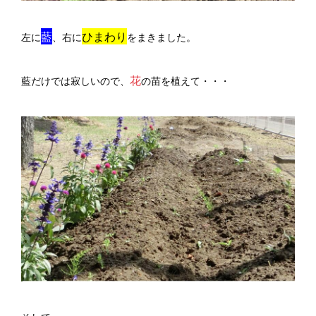
藍
ひまわり
左に
、右に
をまきました。
花
藍だけでは寂しいので、
の苗を植えて・・・