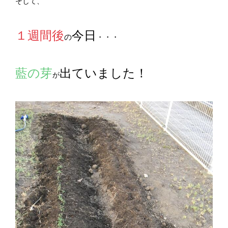
そして、
１週間後
今日
の
・・・
藍の芽
出ていました！
が