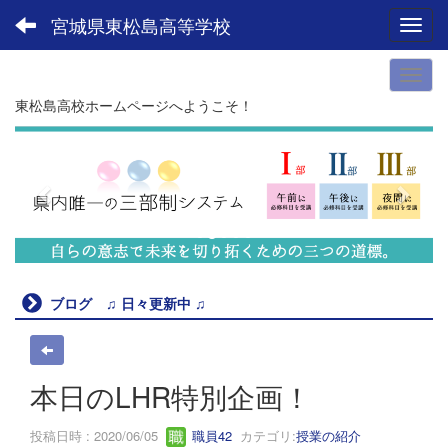
宮城県東松島高等学校
Toggl
東松島高校ホームページへようこそ！
p
n
r
e
e
x
v
t
i
o
u
ブログ ♫ 日々更新中 ♫
s
本日のLHR特別企画！
投稿日時 : 2020/06/05
職員42
カテゴリ:
授業の紹介