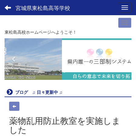
宮城県東松島高等学校
Toggl
東松島高校ホームページへようこそ！
p
n
r
e
e
x
v
t
i
o
u
ブログ ♫ 日々更新中 ♫
s
薬物乱用防止教室を実施しま
した