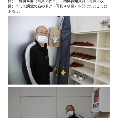
目），
保健室前
（写真２枚目），
西体育館入口
（写真３枚
目）そして
講堂の右のドア
（写真４枚目）を開けたところに
あるよ。」