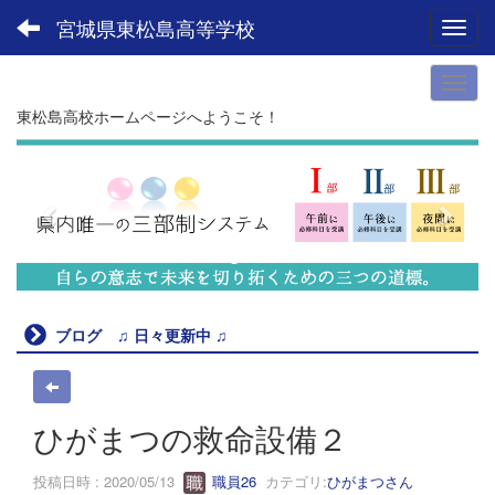
宮城県東松島高等学校
Toggl
東松島高校ホームページへようこそ！
p
n
r
e
e
x
v
t
i
o
u
ブログ ♫ 日々更新中 ♫
s
ひがまつの救命設備２
投稿日時 : 2020/05/13
職員26
カテゴリ:
ひがまつさん