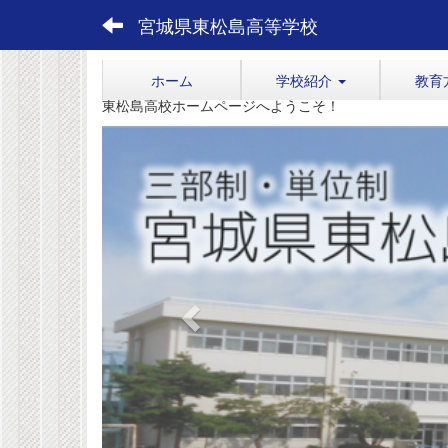
宮城県東松島高等学校
ホーム
学校紹介
教育
東松島高校ホームページへようこそ！
p
r
e
v
i
o
u
s