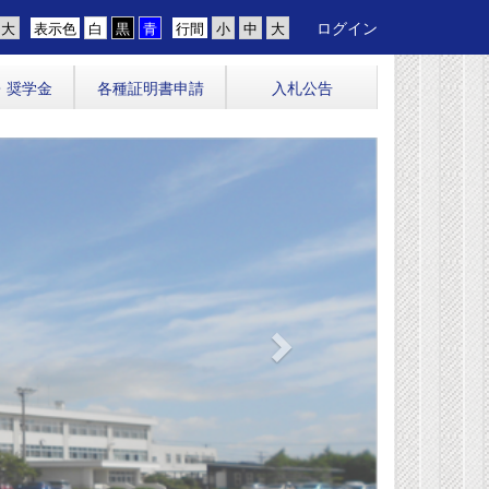
ログイン
表示色
行間
・奨学金
各種証明書申請
入札公告
n
e
x
t