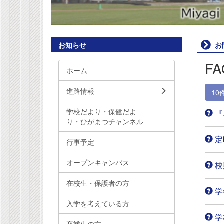
お知らせ
お
FA
ホーム
進路情報
10
学校だより・保健だよ
『
り・ひがまつチャンネル
定
行事予定
オープンキャンパス
校
在校生・保護者の方
学
入学を考えている方
学