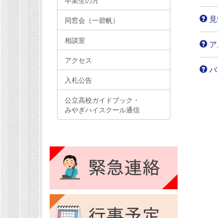
卒業生の方
見
同窓会（一碧帆）
相談室
ア
アクセス
バ
入札公告
公立高校ガイドブック・
みやぎハイスクール通信