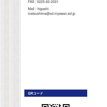
FAX : 0225-82-2021
Mail：higashi-
matsushima@od.myswan.ed.jp
QRコード