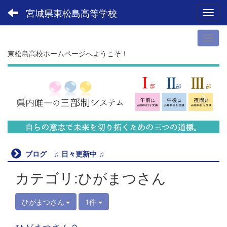
宮城県東松島高等学校
Toggl
東松島高校ホームページへようこそ！
p
n
r
e
e
x
v
t
i
o
u
ブログ ♫ 日々更新中 ♫
s
カテゴリ:ひがまつさん
ひがまつさん
1件
ひがまつさん２