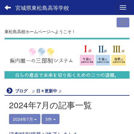
宮城県東松島高等学校
Toggl
東松島高校ホームページへようこそ！
p
n
r
e
e
x
v
t
i
o
u
ブログ ♫ 日々更新中 ♫
s
2024年7月の記事一覧
2024年7月
5件
演劇特別授業が終了しました