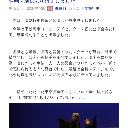
投稿日時 : 2024/07/26
職員13
カテゴリ:
学校行事
昨日、演劇特別授業と公演会が無事終了しました。
今年は東松島市コミュニテイセンターを初の公演会場とし
て、無事終えることが出来ました。
各班とも最後、演者と音響・照明スタッフが舞台に総出で
横並びし、観客から拍手を浴びていました。壇上を降りる
際、演じきった生徒一人一人の興奮とやりきった感が、近く
で感じられるような舞台でした。最後は全員ステージ前で、
記念写真を撮りつつ互いに公演の余韻に浸っていました。
ご指導いただいた東京演劇アンサンブルの劇団員の皆さ
ま、4日間本当にありがとうございました。