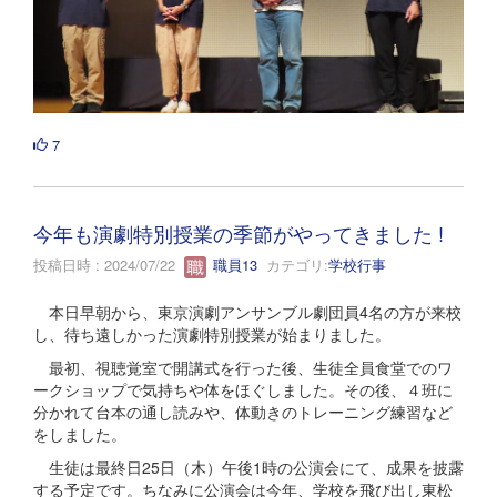
7
今年も演劇特別授業の季節がやってきました !
投稿日時 : 2024/07/22
職員13
カテゴリ:
学校行事
本日早朝から、東京演劇アンサンブル劇団員4名の方が来校
し、待ち遠しかった演劇特別授業が始まりました。
最初、視聴覚室で開講式を行った後、生徒全員食堂でのワ
ークショップで気持ちや体をほぐしました。その後、４班に
分かれて台本の通し読みや、体動きのトレーニング練習など
をしました。
生徒は最終日25日（木）午後1時の公演会にて、成果を披露
する予定です。ちなみに公演会は今年、学校を飛び出し東松