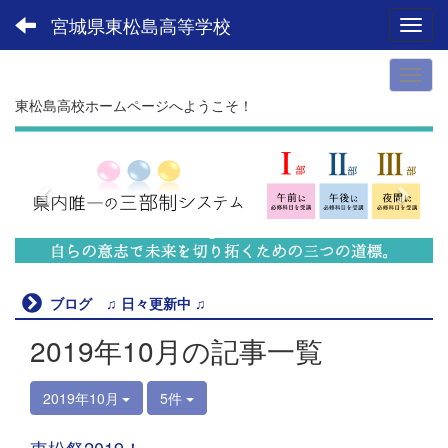
宮城県東松島高等学校
Toggl
東松島高校ホームページへようこそ！
p
n
r
e
e
x
v
t
i
o
u
ブログ ♫ 日々更新中 ♫
s
2019年10月の記事一覧
2019年10月
5件
東松祭2019！