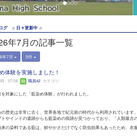
ログ ♫ 日々更新中 ♫
026年7月の記事一覧
26年7月
5件
め体験を実施しました！
 : 07/28
職員42
カテゴリ:
者を対象にした「藍染め体験」が行われました。
めの歴史は非常に古く、世界各地で紀元前の時代から利用されています
プトやインドの遺跡からも藍染めの痕跡が見つかっており、「人類最古
由来の染料である藍は、鮮やかさだけでなく防虫効果もあったため、衣