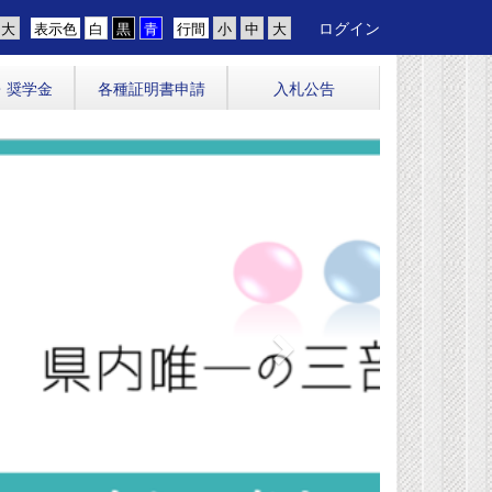
ログイン
表示色
行間
・奨学金
各種証明書申請
入札公告
n
e
x
t