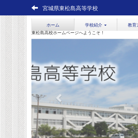
宮城県東松島高等学校
ホーム
学校紹介
教育
東松島高校ホームページへようこそ！
p
r
e
v
i
o
u
s