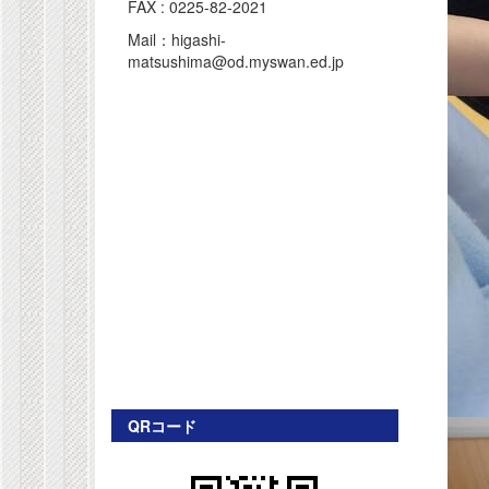
FAX : 0225-82-2021
Mail：higashi-
matsushima@od.myswan.ed.jp
QRコード