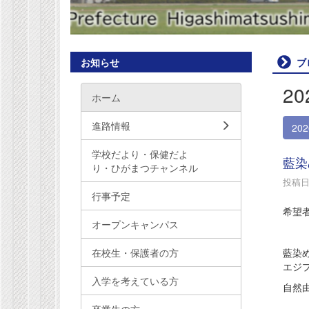
お知らせ
ブ
2
ホーム
進路情報
20
学校だより・保健だよ
藍染
り・ひがまつチャンネル
投稿日時
行事予定
希望
オープンキャンパス
藍染
在校生・保護者の方
エジ
入学を考えている方
自然