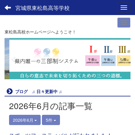
宮城県東松島高等学校
Toggl
東松島高校ホームページへようこそ！
p
n
r
e
e
x
v
t
i
o
u
ブログ ♫ 日々更新中 ♫
s
2026年6月の記事一覧
2026年6月
5件
スポーツフェスティバルが行われました！