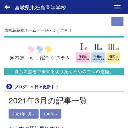
宮城県東松島高等学校
Toggl
東松島高校ホームページへようこそ！
p
n
r
e
e
x
v
t
i
o
u
ブログ ♫ 日々更新中 ♫
s
2021年3月の記事一覧
2021年3月
100件
もうすぐ新年度ですね♪