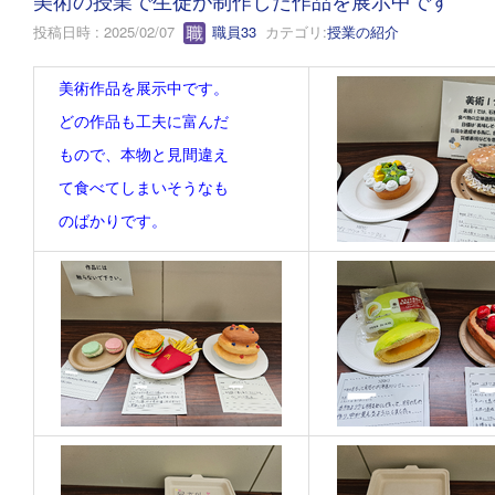
投稿日時 : 2025/02/07
職員33
カテゴリ:
授業の紹介
美術作品を展示中です。
どの作品も工夫に富んだ
もので、本物と見間違え
て食べてしまいそうなも
のばかりです。