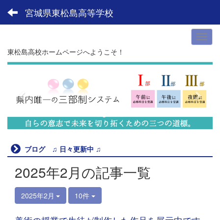
宮城県東松島高等学校
東松島高校ホームページへようこそ！
p
n
r
e
e
x
v
t
i
o
u
ブログ ♫ 日々更新中 ♫
s
2025年2月の記事一覧
2025年2月
10件
美術の授業で生徒が制作した作品を展示中です