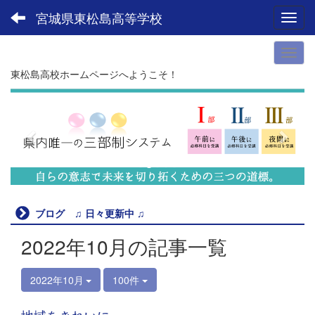
宮城県東松島高等学校
Toggl
東松島高校ホームページへようこそ！
p
n
r
e
e
x
v
t
i
o
u
ブログ ♫ 日々更新中 ♫
s
2022年10月の記事一覧
2022年10月
100件
地域をきれいに。