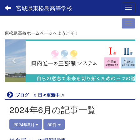
宮城県東松島高等学校
Toggl
東松島高校ホームページへようこそ！
p
n
r
e
e
x
v
t
i
o
u
ブログ ♫ 日々更新中 ♫
s
2024年6月の記事一覧
2024年6月
50件
校舎屋上への避難訓練