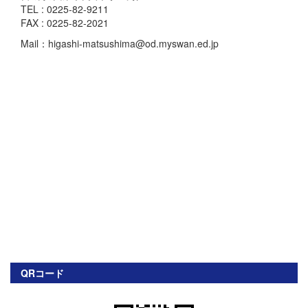
TEL : 0225-82-9211
FAX : 0225-82-2021
Mail：higashi-matsushima@od.myswan.ed.jp
QRコード