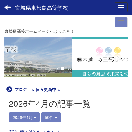
宮城県東松島高等学校
Toggl
東松島高校ホームページへようこそ！
p
n
r
e
e
x
v
t
i
o
u
ブログ ♫ 日々更新中 ♫
s
2026年4月の記事一覧
2026年4月
50件
新年度が始まりました