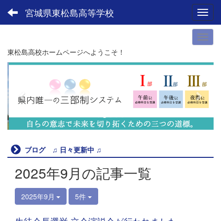
宮城県東松島高等学校
Toggl
東松島高校ホームページへようこそ！
p
n
r
e
e
x
v
t
i
o
u
ブログ ♫ 日々更新中 ♫
s
2025年9月の記事一覧
2025年9月
5件
生徒会長選挙 立会演説会が行われました。