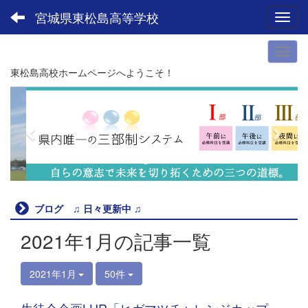
宮城県東松島高等学校
Toggl
東松島高校ホームページへようこそ！
p
n
r
e
e
x
v
t
i
o
u
ブログ ♫ 日々更新中 ♫
s
2021年1月の記事一覧
2021年1月
50件
生徒会企画LHR「ヒガマツチャレンジカップ」