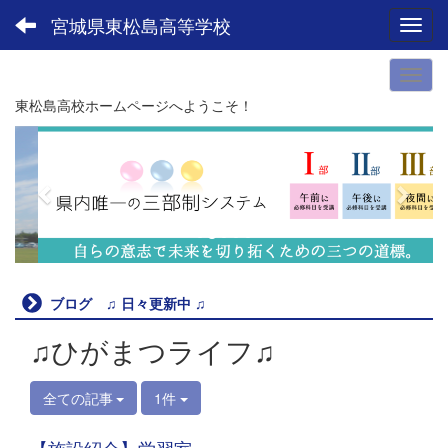
宮城県東松島高等学校
Toggl
東松島高校ホームページへようこそ！
p
n
r
e
e
x
v
t
i
o
u
ブログ ♫ 日々更新中 ♫
s
♫ひがまつライフ♫
全ての記事
1件
【施設紹介】学習室