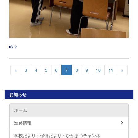
2
«
3
4
5
6
7
8
9
10
11
»
お知らせ
ホーム
進路情報
学校だより・保健だより・ひがまつチャンネ