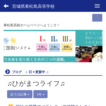
宮城県東松島高等学校
Toggl
東松島高校ホームページへようこそ！
p
n
r
e
e
x
v
t
i
o
u
ブログ ♫ 日々更新中 ♫
s
♫ひがまつライフ♫
全ての記事
1件