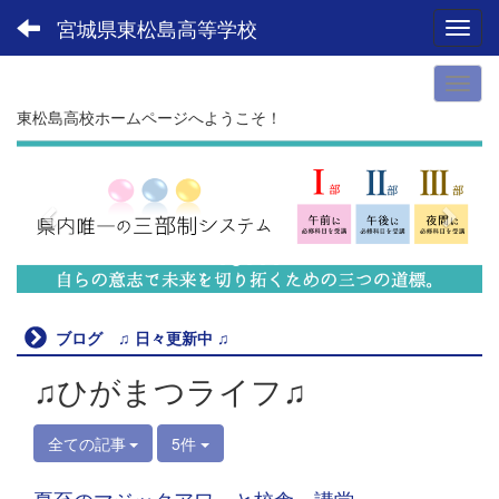
宮城県東松島高等学校
Toggl
東松島高校ホームページへようこそ！
p
n
r
e
e
x
v
t
i
o
u
ブログ ♫ 日々更新中 ♫
s
♫ひがまつライフ♫
全ての記事
5件
夏至のマジックアワーと校舎、講堂