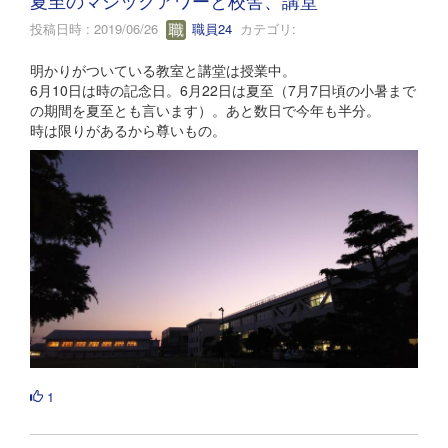
投稿日時 : 2019/06/26
職員24
カテゴリ:
明かりがついている教室と講堂は授業中。
6月10日は時の記念日。6月22日は夏至（7月7日頃の小暑まで
の期間を夏至とも言います）。あと数日で今年も半分。
時は限りがあるから尊いもの。
1